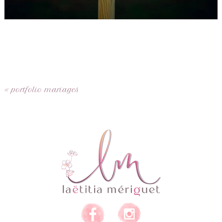
«
portfolio mariages