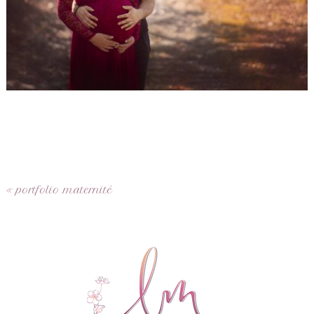
«
portfolio maternité