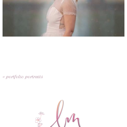
«
portfolio portraits